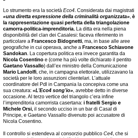
Lo strumento era la società
Eco4
. Considerata dai magistrati
«una diretta espressione della criminalità organizzata»
,
è
la rappresentazione quasi perfetta della triangolazione
camorra-politica-imprenditoria.
La ditta era nella piena
disponibilità del clan dei Casalesi: faceva riferimento in
particolare a
Francesco Bidognetti
, ma, in base alle aree
geografiche in cui operava, anche a
Francesco Schiavone
Sandokan
. La copertura politica era invece garantita da
Nicola Cosentino
e (come ha più volte dichiarato il pentito
Gaetano Vassallo
) dall’ex ministro della Comunicazione
Mario Landolfi
, che, in campagna elettorale, utilizzavano la
società per le loro assunzioni clientelari. L’attuale
coordinatore del Pdl in Campania la concepiva come una
sua creatura:
«L’Eco4 song’io»
, avrebbe detto in diverse
occasione. Al terzo vertice del triangolo c’era infine
l’imprenditoria camorrista casertana:
i fratelli Sergio e
Michele Orsi,
il secondo ucciso in un bar di Casal di
Principe, e Gaetano Vassallo divenuto poi accusatore di
Nicola Cosentino.
Il controllo si estendeva al consorzio pubblico
Ce4
, che si