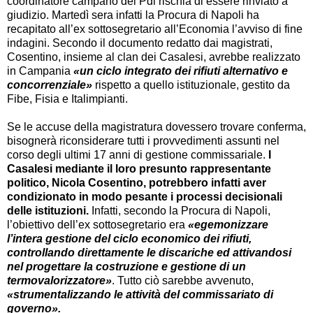
coordinatore campano del Pdl rischia di essere rinviato a
giudizio. Martedì sera infatti la Procura di Napoli ha
recapitato all’ex sottosegretario all’Economia l’avviso di fine
indagini. Secondo il documento redatto dai magistrati,
Cosentino, insieme al clan dei Casalesi, avrebbe realizzato
in Campania
«un ciclo integrato dei rifiuti alternativo e
concorrenziale»
rispetto a quello istituzionale, gestito da
Fibe, Fisia e Italimpianti.
Se le accuse della magistratura dovessero trovare conferma,
bisognerà riconsiderare tutti i provvedimenti assunti nel
corso degli ultimi 17 anni di gestione commissariale.
I
Casalesi mediante il loro presunto rappresentante
politico, Nicola Cosentino, potrebbero infatti aver
condizionato in modo pesante i processi decisionali
delle istituzioni.
Infatti, secondo la Procura di Napoli,
l’obiettivo dell’ex sottosegretario era
«egemonizzare
l’intera gestione del ciclo economico dei rifiuti,
controllando direttamente le discariche ed attivandosi
nel progettare la costruzione e gestione di un
termovalorizzatore»
. Tutto ciò sarebbe avvenuto,
«strumentalizzando le attività del commissariato di
governo».