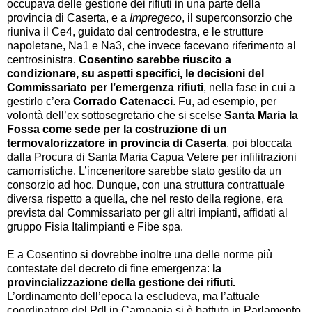
occupava delle gestione dei rifiuti in una parte della
provincia di Caserta, e a
Impregeco
, il superconsorzio che
riuniva il Ce4, guidato dal centrodestra, e le strutture
napoletane, Na1 e Na3, che invece facevano riferimento al
centrosinistra.
Cosentino sarebbe riuscito a
condizionare, su aspetti specifici, le decisioni del
Commissariato per l’emergenza rifiuti
, nella fase in cui a
gestirlo c’era
Corrado Catenacci
. Fu, ad esempio, per
volontà dell’ex sottosegretario che si scelse
Santa Maria la
Fossa come sede per la costruzione di un
termovalorizzatore in provincia di Caserta
, poi bloccata
dalla Procura di Santa Maria Capua Vetere per infilitrazioni
camorristiche. L’inceneritore sarebbe stato gestito da un
consorzio ad hoc. Dunque, con una struttura contrattuale
diversa rispetto a quella, che nel resto della regione, era
prevista dal Commissariato per gli altri impianti, affidati al
gruppo Fisia Italimpianti e Fibe spa.
E a Cosentino si dovrebbe inoltre una delle norme più
contestate del decreto di fine emergenza:
la
provincializzazione della gestione dei rifiuti.
L’ordinamento dell’epoca la escludeva, ma l’attuale
coordinatore del Pdl in Campania si è battuto in Parlamento